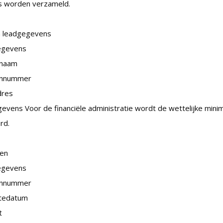
 worden verzameld.
en leadgegevens
egevens
snaam
onnummer
dres
evens Voor de financiële administratie wordt de wettelijke mini
rd.
ten
egevens
onnummer
tedatum
t