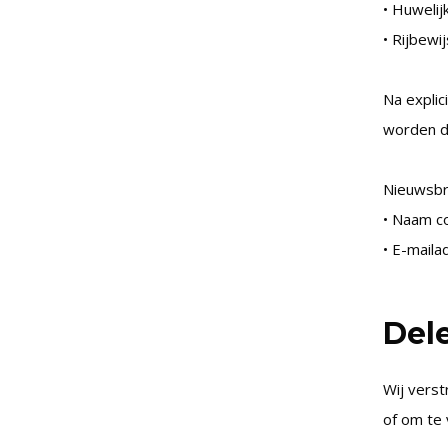
• Huwelij
• Rijbewi
Na expli
worden d
Nieuwsbri
• Naam c
• E-mail
Del
Wij verst
of om te 