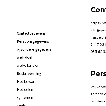
Con
https://
info@qar
Contactgegevens
Tasveld 
Persoonsgegevens
3417 XS 
bijzondere gegevens
035 62 3
welk doel
welke kanalen
Per
Besluitvorming
Het bewaren
Wij verw
Het delen
zelf aan 
Systemen
worden op
Cookies