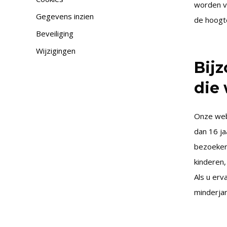
worden v
Gegevens inzien
de hoogt
Beveiliging
Wijzigingen
Bij
die
Onze webs
dan 16 ja
bezoeker 
kinderen
Als u er
minderjar