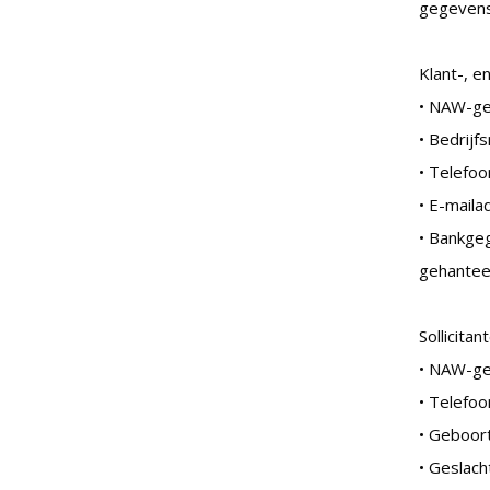
gegevens
Klant-, 
• NAW-g
• Bedrijf
• Telefo
• E-maila
• Bankgeg
gehantee
Sollicitan
• NAW-g
• Telefo
• Geboor
• Geslach