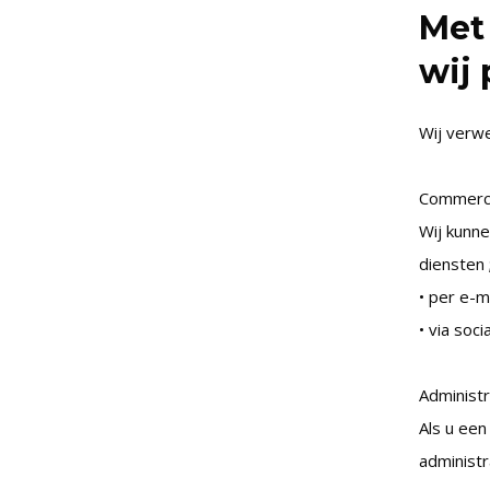
Met
wij
Wij verw
Commerci
Wij kunn
diensten 
• per e-m
• via soci
Administ
Als u een
administr