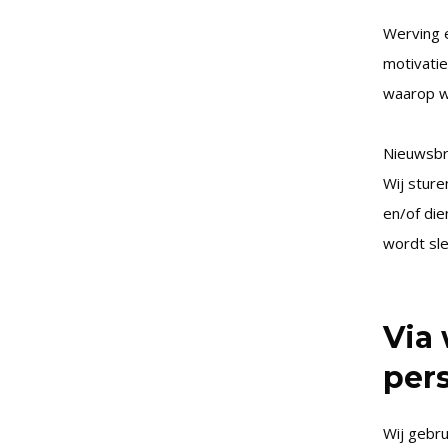
Werving 
motivati
waarop wi
Nieuwsbr
Wij stur
en/of die
wordt sle
Via 
per
Wij gebru