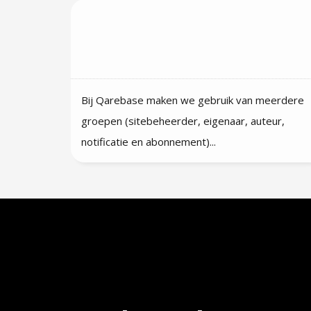
Zijn er verschillende
gebruikerstypes? En wat kunnen
ze?
Bij Qarebase maken we gebruik van meerdere
groepen (sitebeheerder, eigenaar, auteur,
notificatie en abonnement)...