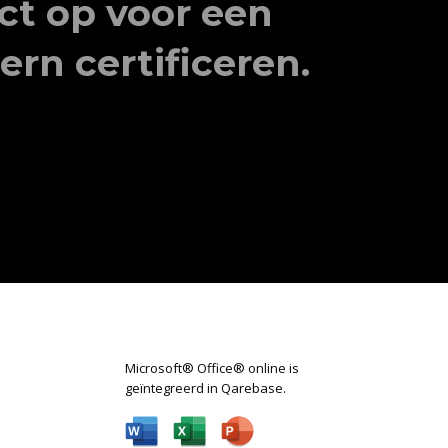
t op voor een
rn certificeren.
Microsoft® Office® online is
geïntegreerd in Qarebase.