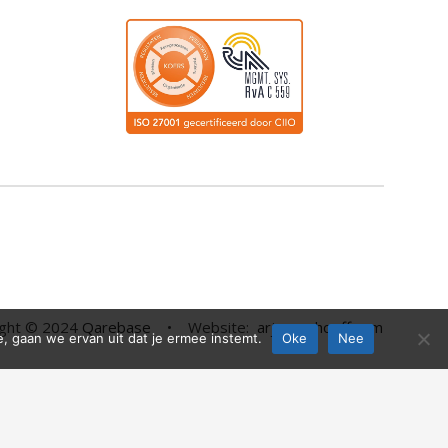
ght
©
2024
Qarebase
• Website:
arjanvanhooff.com
e, gaan we ervan uit dat je ermee instemt.
Oke
Nee