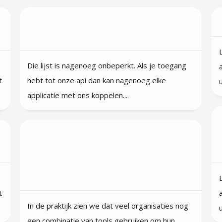
Welke API’s of plugins werken met
Qarebase?
Die lijst is nagenoeg onbeperkt. Als je toegang
t
hebt tot onze api dan kan nagenoeg elke
applicatie met ons koppelen....
Hoe kan Qarebase helpen met
overstappen of de migratie van
ons huidige systeem naar
Qarebase?
t
In de praktijk zien we dat veel organisaties nog
een combinatie van tools gebruiken om hun