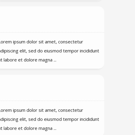
Databeveiliging: Waar is mijn data
opgeslagen?
Lorem ipsum dolor sit amet, consectetur
adipiscing elit, sed do eiusmod tempor incididunt
ut labore et dolore magna ...
Kan ik de branding aanpassen naar
mijn eigen huisstijl?
Lorem ipsum dolor sit amet, consectetur
adipiscing elit, sed do eiusmod tempor incididunt
ut labore et dolore magna ...