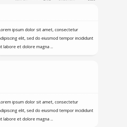
Wat zijn de exportmogelijkheden?
Lorem ipsum dolor sit amet, consectetur
adipiscing elit, sed do eiusmod tempor incididunt
ut labore et dolore magna ...
Is technische kennis noodzakelijk
voor het inrichten van het
systeem?
Lorem ipsum dolor sit amet, consectetur
adipiscing elit, sed do eiusmod tempor incididunt
ut labore et dolore magna ...