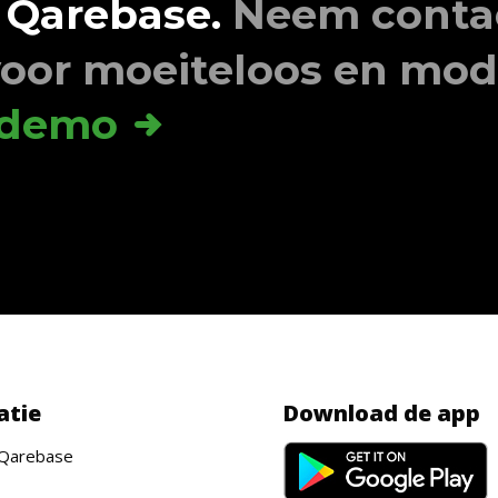
 Qarebase.
Neem contac
oor moeiteloos en mode
 demo
atie
Download de app
Qarebase