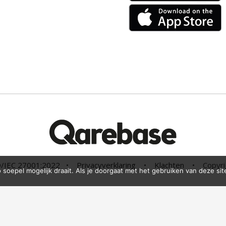
SO/IEC 27001:2022
•
Privacyverklaring
•
Klachten
• Copyri
soepel mogelijk draait. Als je doorgaat met het gebruiken van deze sit