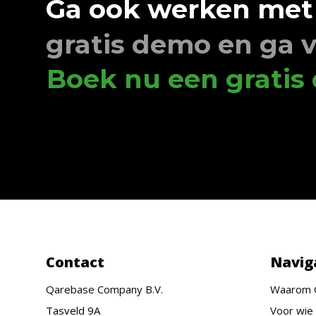
Ga ook werken met
gratis demo en ga v
Boek nu een gratis
Contact
Navig
Qarebase Company B.V.
Waarom 
Tasveld 9A
Voor wie