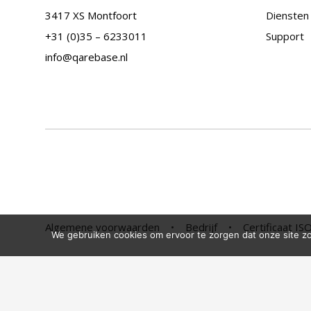
3417 XS Montfoort
Diensten
+31 (0)35 – 6233011
Support
info@qarebase.nl
Algemene voorwaarden
•
Bedrijf
•
Certificaat I
We gebruiken cookies om ervoor te zorgen dat onze site zo 