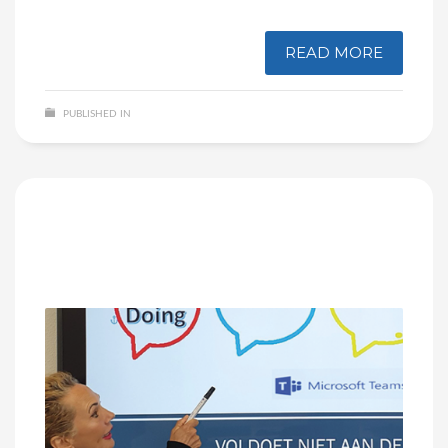
READ MORE
PUBLISHED IN
NIET GECATEGORISEERD
NO COMMENTS
Beveilig jouw bedrijfsinformatie
met ISO 27001