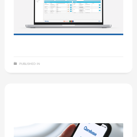
PUBLISHED IN
NIET GECATEGORISEERD
NO COMMENTS
Update! Nieuwe functie op de
app