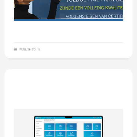
PUBLISHED IN
NIET GECATEGORISEERD
NO COMMENTS
Vraag vrijblijvend een gratis
demo aan