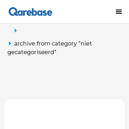
archive from category "niet
gecategoriseerd"
Meer grip op je organisatie? Dit
is waarom